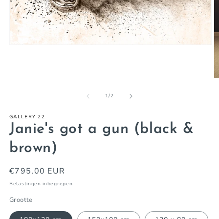
Media
1
openen
in
modaal
M
2
o
van
1
/
2
in
m
GALLERY 22
Janie's got a gun (black &
brown)
Normale
€795,00 EUR
prijs
Belastingen inbegrepen.
Grootte