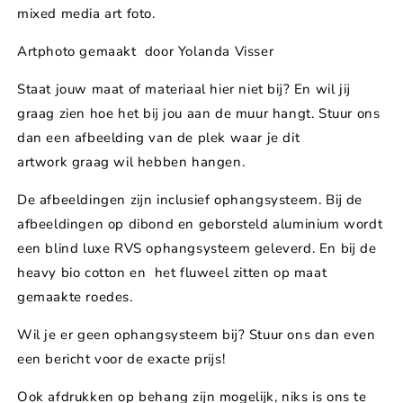
(black
(black
mixed media art foto.
&amp;
&amp;
brown)
brown)
Artphoto gemaakt door Yolanda Visser
Staat jouw maat of materiaal hier niet bij? En wil jij
graag zien hoe het bij jou aan de muur hangt. Stuur ons
dan een afbeelding van de plek waar je dit
artwork graag wil hebben hangen.
De afbeeldingen zijn inclusief ophangsysteem. Bij de
afbeeldingen op dibond en geborsteld aluminium wordt
een blind luxe RVS ophangsysteem geleverd. En bij de
heavy bio cotton en het fluweel zitten op maat
gemaakte roedes.
Wil je er geen ophangsysteem bij? Stuur ons dan even
een bericht voor de exacte prijs!
Ook afdrukken op behang zijn mogelijk, niks is ons te