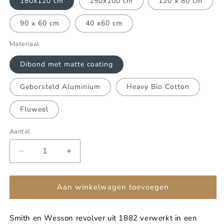
180x120 cm
150x100 cm
120 x 80 cm
90 x 60 cm
40 x60 cm
Materiaal
Dibond met matte coating
Geborsteld Aluminium
Heavy Bio Cotton
Fluweel
Aantal
Aantal
Aantal
verlagen
verhogen
voor
voor
Janie&#39;s
Janie&#39;s
Aan winkelwagen toevoegen
got
got
a
a
Smith en Wesson revolver uit 1882 verwerkt in een
gun
gun