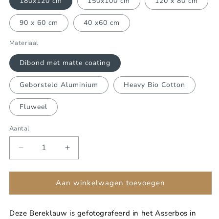
180x120 cm
150x100 cm
120 x 80 cm
90 x 60 cm
40 x60 cm
Materiaal
Dibond met matte coating
Geborsteld Aluminium
Heavy Bio Cotton
Fluweel
Aantal
Aantal
Aantal
verlagen
verhogen
voor
voor
Berenklauw
Berenklauw
Aan winkelwagen toevoegen
in
in
de
de
Deze Bereklauw is gefotografeerd in het Asserbos in
mist
mist