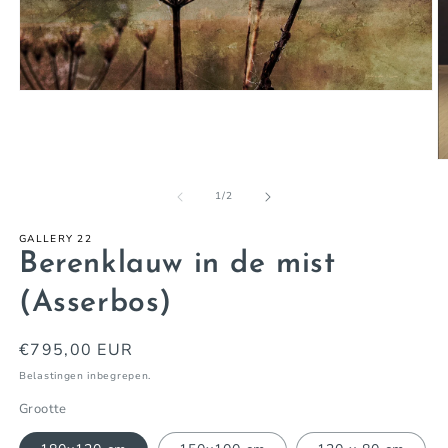
Media
1
openen
in
modaal
M
2
o
van
1
/
2
in
m
GALLERY 22
Berenklauw in de mist
(Asserbos)
Normale
€795,00 EUR
prijs
Belastingen inbegrepen.
Grootte