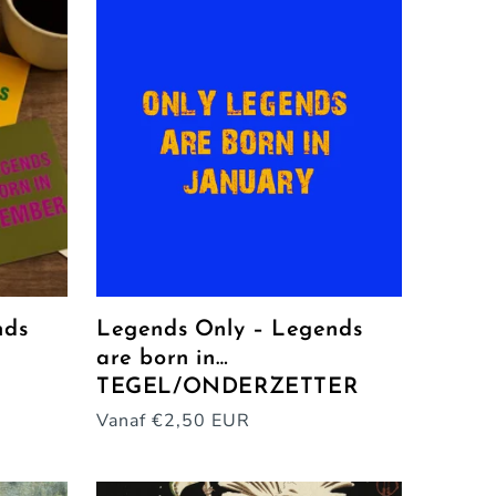
nds
Legends Only – Legends
are born in…
TEGEL/ONDERZETTER
Normale
Vanaf €2,50 EUR
prijs