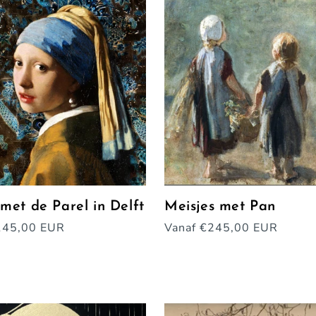
met de Parel in Delft
Meisjes met Pan
e
145,00 EUR
Normale
Vanaf €245,00 EUR
prijs