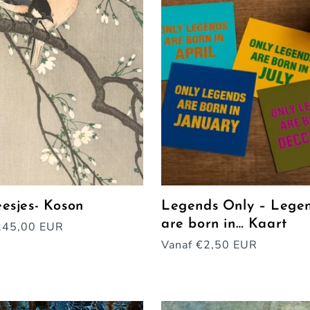
esjes- Koson
Legends Only – Lege
are born in… Kaart
e
245,00 EUR
Normale
Vanaf €2,50 EUR
prijs