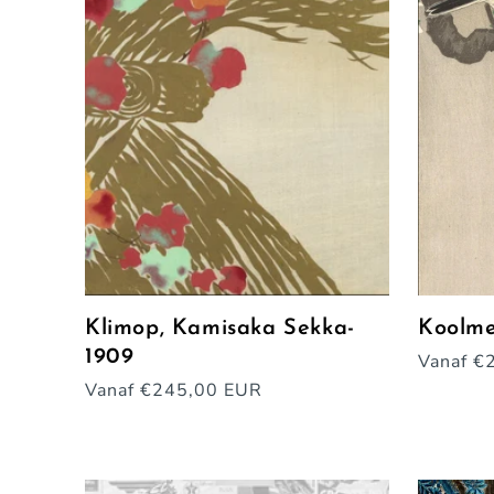
Klimop, Kamisaka Sekka-
Koolme
1909
Normal
Vanaf €
prijs
Normale
Vanaf €245,00 EUR
prijs