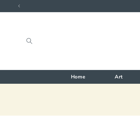
Meteen
naar de
content
Home
Art