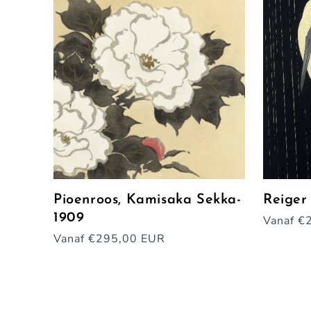
Pioenroos, Kamisaka Sekka-
Reiger
1909
Normal
Vanaf €
prijs
Normale
Vanaf €295,00 EUR
prijs