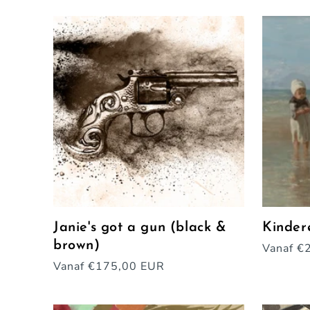
Janie's got a gun (black &
Kinder
brown)
Normal
Vanaf €
prijs
Normale
Vanaf €175,00 EUR
prijs