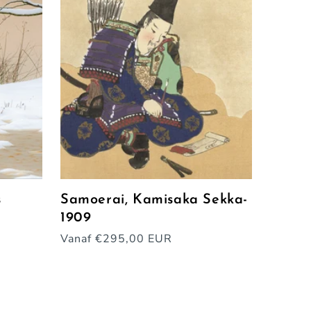
s
Samoerai, Kamisaka Sekka-
1909
Normale
Vanaf €295,00 EUR
prijs