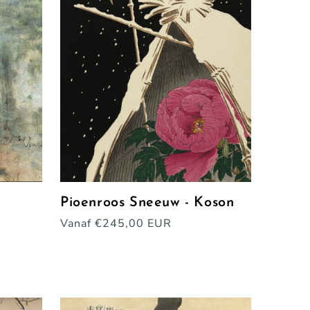
Pioenroos Sneeuw - Koson
Normale
Vanaf €245,00 EUR
prijs