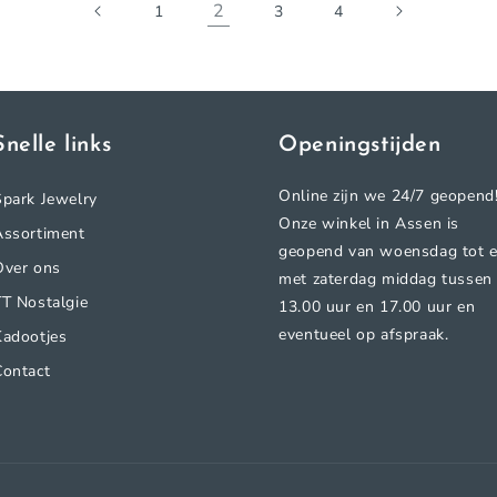
2
1
3
4
Snelle links
Openingstijden
Online zijn we 24/7 geopend
Spark Jewelry
Onze winkel in Assen is
Assortiment
geopend van woensdag tot 
Over ons
met zaterdag middag tussen
TT Nostalgie
13.00 uur en 17.00 uur en
eventueel op afspraak.
Kadootjes
Contact