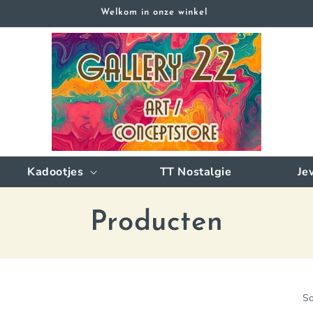
Welkom in onze winkel
Kadootjes
TT Nostalgie
Je
C
Producten
o
l
So