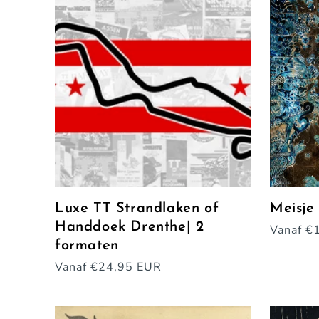
Luxe TT Strandlaken of
Meisje 
Handdoek Drenthe| 2
Normal
Vanaf €
formaten
prijs
Normale
Vanaf €24,95 EUR
prijs