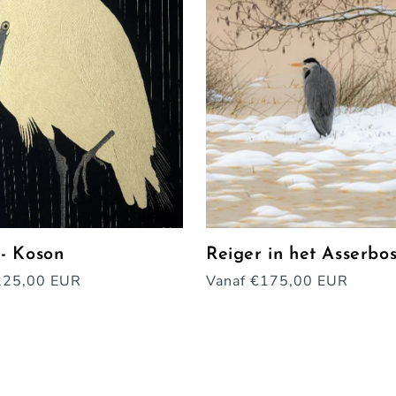
 - Koson
Reiger in het Asserbo
e
225,00 EUR
Normale
Vanaf €175,00 EUR
prijs