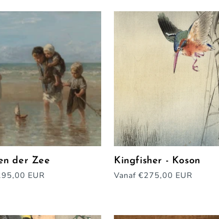
l
e
c
t
i
e
:
en der Zee
Kingfisher - Koson
e
295,00 EUR
Normale
Vanaf €275,00 EUR
prijs