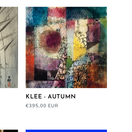
KLEE - AUTUMN
Normale
€395,00 EUR
prijs